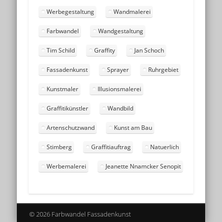
Werbegestaltung
Wandmalerei
Farbwandel
Wandgestaltung
Tim Schild
Graffity
Jan Schoch
Fassadenkunst
Sprayer
Ruhrgebiet
Kunstmaler
Illusionsmalerei
Graffitikünstler
Wandbild
Artenschutzwand
Kunst am Bau
Stimberg
Graffitiauftrag
Natuerlich
Werbemalerei
Jeanette Nnamcker Senopit
© 2026 Farbwandel Fassadenkunst