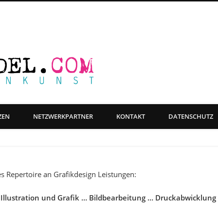
Farbwandel Fas
ge Objektgestaltung, Beschriftung & Grafikdesign
ZEN
NETZWERKPARTNER
KONTAKT
DATENSCHUTZ
s Repertoire an Grafikdesign Leistungen:
Illustration und Grafik … Bildbearbeitung … Druckabwicklun