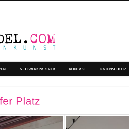
Farbwandel Fas
ge Objektgestaltung, Beschriftung & Grafikdesign
ZEN
NETZWERKPARTNER
KONTAKT
DATENSCHUTZ
er Platz