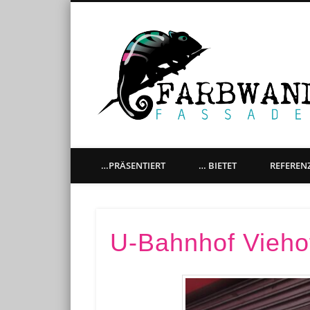
künstlerische Gestaltung aller Oberflächen, Graffitiaufträ
…PRÄSENTIERT
… BIETET
REFEREN
U-Bahnhof Viehof