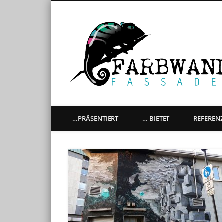
künstlerische Gestaltung aller Oberflächen, Graffitiaufträ
…PRÄSENTIERT
… BIETET
REFEREN