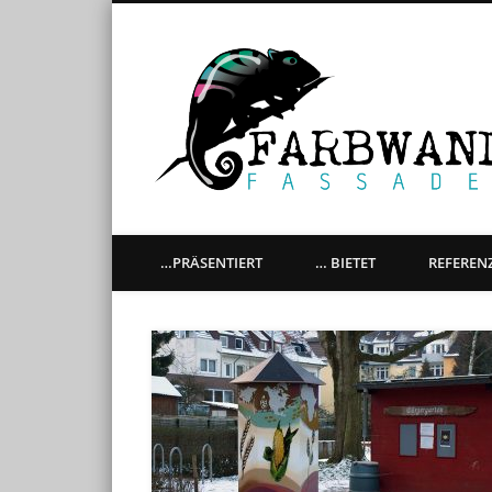
künstlerische Gestaltung aller Oberflächen, Graffitiaufträ
…PRÄSENTIERT
… BIETET
REFEREN