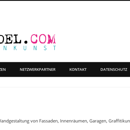
Farbwandel Fas
ge Objektgestaltung, Beschriftung & Grafikdesign
ZEN
NETZWERKPARTNER
KONTAKT
DATENSCHUTZ
Wandgestaltung von Fassaden, Innenräumen, Garagen, Graffitikun